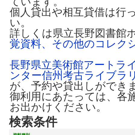
ています。
個人貸出や相互貸借は行
い。
詳しくは県立長野図書館
覚資料、その他のコレク
長野県立美術館アートラ
ンター信州考古ライブラ
が、予約や貸出しができ
御利用にあたっては、各
お出かけください。
検索条件