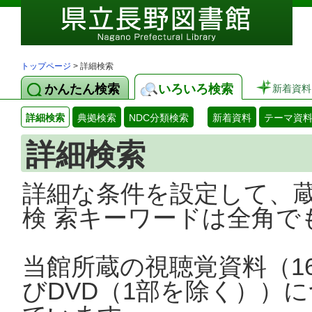
トップページ
> 詳細検索
かんたん検索
いろいろ検索
新着資料
詳細検索
典拠検索
NDC分類検索
新着資料
テーマ資
詳細検索
詳細な条件を設定して、
検 索キーワードは全角で
当館所蔵の視聴覚資料（1
びDVD（1部を除く））