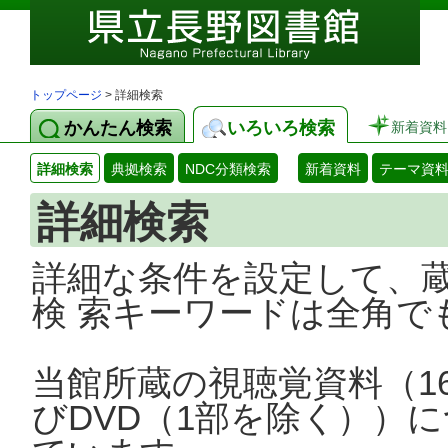
トップページ
> 詳細検索
かんたん検索
いろいろ検索
新着資料
詳細検索
典拠検索
NDC分類検索
新着資料
テーマ資
詳細検索
詳細な条件を設定して、
検 索キーワードは全角で
当館所蔵の視聴覚資料（1
びDVD（1部を除く））