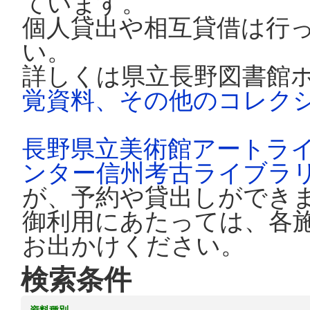
ています。
個人貸出や相互貸借は行
い。
詳しくは県立長野図書館
覚資料、その他のコレク
長野県立美術館アートラ
ンター信州考古ライブラ
が、予約や貸出しができ
御利用にあたっては、各
お出かけください。
検索条件