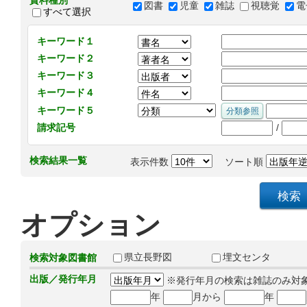
資料種別
図書
児童
雑誌
視聴覚
電
すべて選択
キーワード１
キーワード２
キーワード３
キーワード４
キーワード５
/
請求記号
検索結果一覧
表示件数
ソート順
オプション
県立長野図
埋文センタ
検索対象図書館
出版／発行年月
※発行年月の検索は雑誌のみ対
年
月から
年