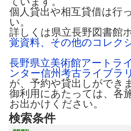
ています。
個人貸出や相互貸借は行
い。
詳しくは県立長野図書館
覚資料、その他のコレク
長野県立美術館アートラ
ンター信州考古ライブラ
が、予約や貸出しができ
御利用にあたっては、各
お出かけください。
検索条件