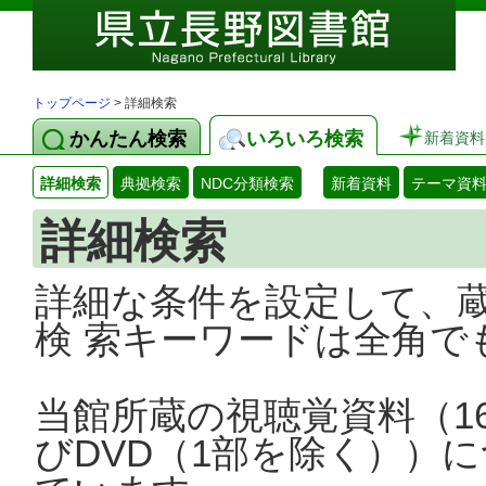
トップページ
> 詳細検索
かんたん検索
いろいろ検索
新着資料
詳細検索
典拠検索
NDC分類検索
新着資料
テーマ資
詳細検索
詳細な条件を設定して、
検 索キーワードは全角で
当館所蔵の視聴覚資料（1
びDVD（1部を除く））