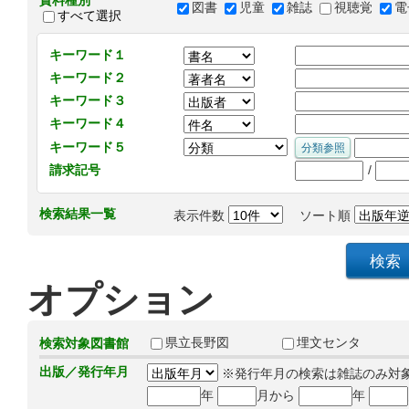
資料種別
図書
児童
雑誌
視聴覚
電
すべて選択
キーワード１
キーワード２
キーワード３
キーワード４
キーワード５
/
請求記号
検索結果一覧
表示件数
ソート順
オプション
県立長野図
埋文センタ
検索対象図書館
出版／発行年月
※発行年月の検索は雑誌のみ対
年
月から
年