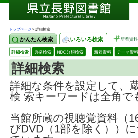
トップページ
> 詳細検索
かんたん検索
いろいろ検索
新着資料
詳細検索
典拠検索
NDC分類検索
新着資料
テーマ資
詳細検索
詳細な条件を設定して、
検 索キーワードは全角で
当館所蔵の視聴覚資料（1
びDVD（1部を除く））