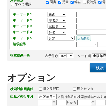
資料種別
図書
児童
雑誌
視聴覚
電
すべて選択
キーワード１
キーワード２
キーワード３
キーワード４
キーワード５
/
請求記号
検索結果一覧
表示件数
ソート順
オプション
県立長野図
埋文センタ
検索対象図書館
出版／発行年月
※発行年月の検索は雑誌のみ対
年
月から
年