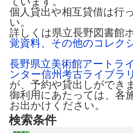
ています。
個人貸出や相互貸借は行
い。
詳しくは県立長野図書館
覚資料、その他のコレク
長野県立美術館アートラ
ンター信州考古ライブラ
が、予約や貸出しができ
御利用にあたっては、各
お出かけください。
検索条件