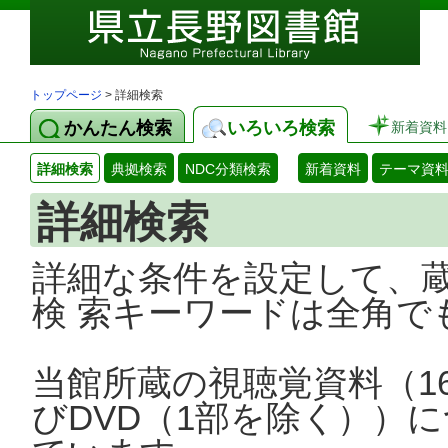
トップページ
> 詳細検索
かんたん検索
いろいろ検索
新着資料
詳細検索
典拠検索
NDC分類検索
新着資料
テーマ資
詳細検索
詳細な条件を設定して、
検 索キーワードは全角で
当館所蔵の視聴覚資料（1
びDVD（1部を除く））