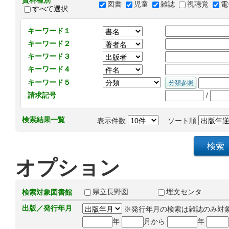
資料種別
図書
児童
雑誌
視聴覚
電
すべて選択
キーワード１
キーワード２
キーワード３
キーワード４
キーワード５
/
請求記号
検索結果一覧
表示件数
ソート順
オプション
県立長野図
埋文センタ
検索対象図書館
出版／発行年月
※発行年月の検索は雑誌のみ対
年
月から
年