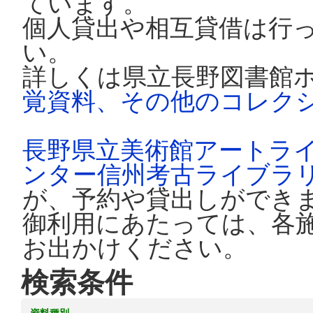
ています。
個人貸出や相互貸借は行
い。
詳しくは県立長野図書館
覚資料、その他のコレク
長野県立美術館アートラ
ンター信州考古ライブラ
が、予約や貸出しができ
御利用にあたっては、各
お出かけください。
検索条件