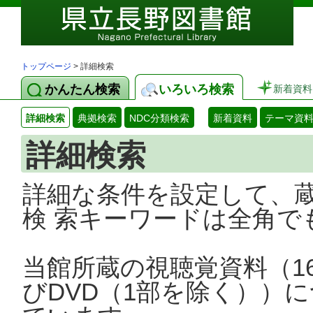
トップページ
> 詳細検索
かんたん検索
いろいろ検索
新着資料
詳細検索
典拠検索
NDC分類検索
新着資料
テーマ資
詳細検索
詳細な条件を設定して、
検 索キーワードは全角で
当館所蔵の視聴覚資料（1
びDVD（1部を除く））