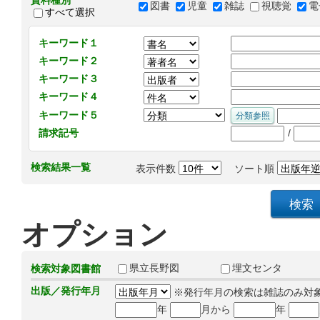
資料種別
図書
児童
雑誌
視聴覚
電
すべて選択
キーワード１
キーワード２
キーワード３
キーワード４
キーワード５
/
請求記号
検索結果一覧
表示件数
ソート順
オプション
県立長野図
埋文センタ
検索対象図書館
出版／発行年月
※発行年月の検索は雑誌のみ対
年
月から
年