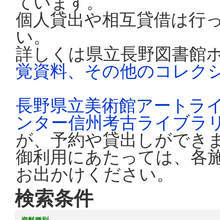
ています。
個人貸出や相互貸借は行
い。
詳しくは県立長野図書館
覚資料、その他のコレク
長野県立美術館アートラ
ンター信州考古ライブラ
が、予約や貸出しができ
御利用にあたっては、各
お出かけください。
検索条件