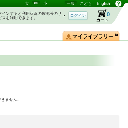
大
中
小
一般
こども
English
0
グインすると利用状況の確認等のサ
ビスを利用できます。
カート
マイライブラリー
できません。