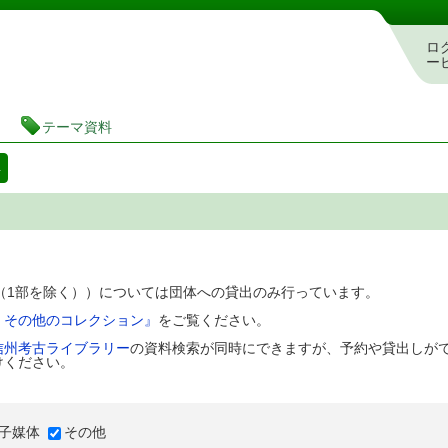
図書館 蔵書検索・予約システム
ロ
ー
テーマ資料
料
D（1部を除く））については団体への貸出のみ行っています。
、その他のコレクション』
をご覧ください。
信州考古ライブラリー
の資料検索が同時にできますが、予約や貸出しが
けください。
子媒体
その他