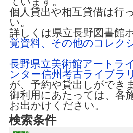
ています。
個人貸出や相互貸借は行
い。
詳しくは県立長野図書館
覚資料、その他のコレク
長野県立美術館アートラ
ンター信州考古ライブラ
が、予約や貸出しができ
御利用にあたっては、各
お出かけください。
検索条件