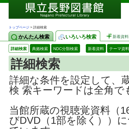
トップページ
> 詳細検索
かんたん検索
いろいろ検索
新着資料
詳細検索
典拠検索
NDC分類検索
新着資料
テーマ資
詳細検索
詳細な条件を設定して、
検 索キーワードは全角で
当館所蔵の視聴覚資料（1
びDVD（1部を除く））