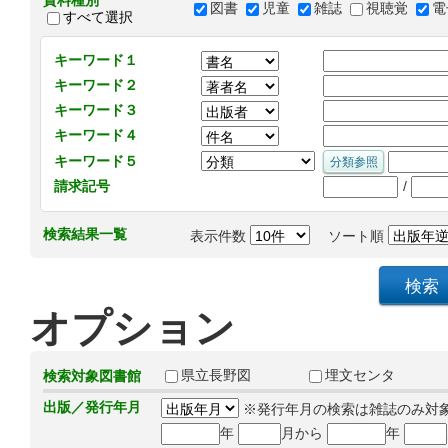
資料種別
図書
児童
雑誌
視聴覚
電
すべて選択
キーワード１
キーワード２
キーワード３
キーワード４
キーワード５
/
請求記号
検索結果一覧
表示件数
ソート順
オプション
県立長野図
埋文センタ
検索対象図書館
出版／発行年月
※発行年月の検索は雑誌のみ対
年
月から
年