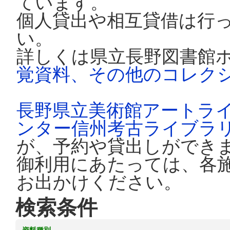
ています。
個人貸出や相互貸借は行
い。
詳しくは県立長野図書館
覚資料、その他のコレク
長野県立美術館アートラ
ンター信州考古ライブラ
が、予約や貸出しができ
御利用にあたっては、各
お出かけください。
検索条件