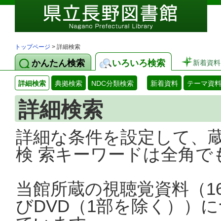
トップページ
> 詳細検索
かんたん検索
いろいろ検索
新着資料
詳細検索
典拠検索
NDC分類検索
新着資料
テーマ資
詳細検索
詳細な条件を設定して、
検 索キーワードは全角で
当館所蔵の視聴覚資料（1
びDVD（1部を除く））