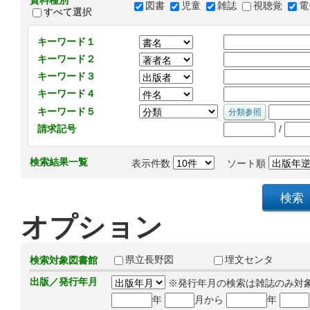
資料種別
図書
児童
雑誌
視聴覚
電
すべて選択
キーワード１
キーワード２
キーワード３
キーワード４
キーワード５
/
請求記号
検索結果一覧
表示件数
ソート順
オプション
県立長野図
埋文センタ
検索対象図書館
出版／発行年月
※発行年月の検索は雑誌のみ対
年
月から
年