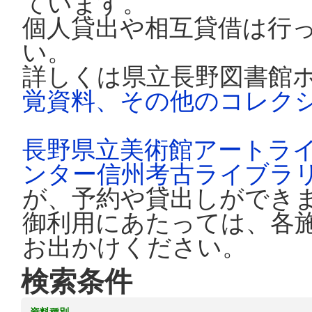
ています。
個人貸出や相互貸借は行
い。
詳しくは県立長野図書館
覚資料、その他のコレク
長野県立美術館アートラ
ンター信州考古ライブラ
が、予約や貸出しができ
御利用にあたっては、各
お出かけください。
検索条件