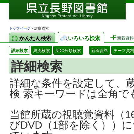
トップページ
> 詳細検索
かんたん検索
いろいろ検索
新着資料
詳細検索
典拠検索
NDC分類検索
新着資料
テーマ資
詳細検索
詳細な条件を設定して、
検 索キーワードは全角で
当館所蔵の視聴覚資料（1
びDVD（1部を除く））