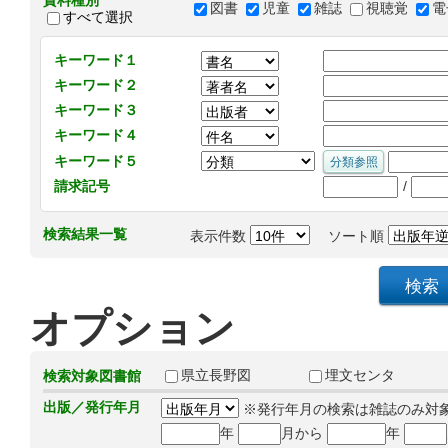
資料種別
図書
児童
雑誌
視聴覚
電
すべて選択
キーワード１
キーワード２
キーワード３
キーワード４
キーワード５
/
請求記号
検索結果一覧
表示件数
ソート順
オプション
県立長野図
埋文センタ
検索対象図書館
出版／発行年月
※発行年月の検索は雑誌のみ対
年
月から
年