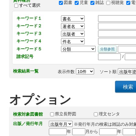
資料種別
図書
児童
雑誌
視聴覚
電
すべて選択
キーワード１
キーワード２
キーワード３
キーワード４
キーワード５
/
請求記号
検索結果一覧
表示件数
ソート順
オプション
県立長野図
埋文センタ
検索対象図書館
出版／発行年月
※発行年月の検索は雑誌のみ対
年
月から
年