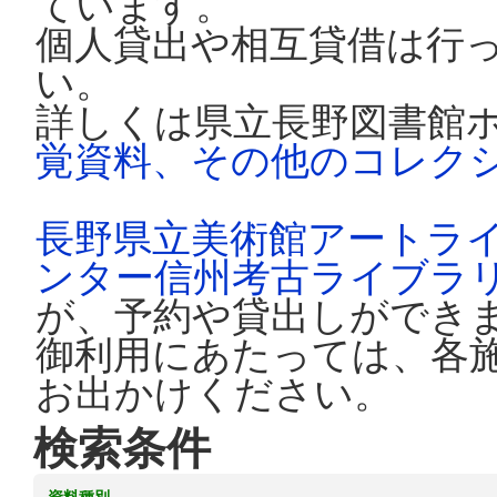
ています。
個人貸出や相互貸借は行
い。
詳しくは県立長野図書館
覚資料、その他のコレク
長野県立美術館アートラ
ンター信州考古ライブラ
が、予約や貸出しができ
御利用にあたっては、各
お出かけください。
検索条件