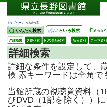
トップページ
> 詳細検索
かんたん検索
いろいろ検索
新着資料
詳細検索
典拠検索
NDC分類検索
新着資料
テーマ資
詳細検索
詳細な条件を設定して、
検 索キーワードは全角で
当館所蔵の視聴覚資料（1
びDVD（1部を除く））