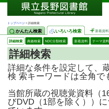
トップページ
> 詳細検索
かんたん検索
いろいろ検索
新着資料
詳細検索
典拠検索
NDC分類検索
新着資料
テーマ資
詳細検索
詳細な条件を設定して、
検 索キーワードは全角で
当館所蔵の視聴覚資料（1
びDVD（1部を除く））