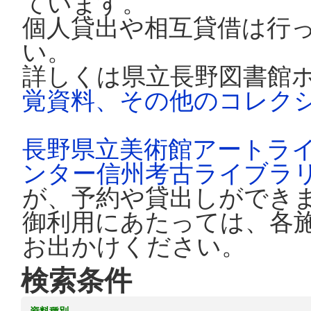
ています。
個人貸出や相互貸借は行
い。
詳しくは県立長野図書館
覚資料、その他のコレク
長野県立美術館アートラ
ンター信州考古ライブラ
が、予約や貸出しができ
御利用にあたっては、各
お出かけください。
検索条件