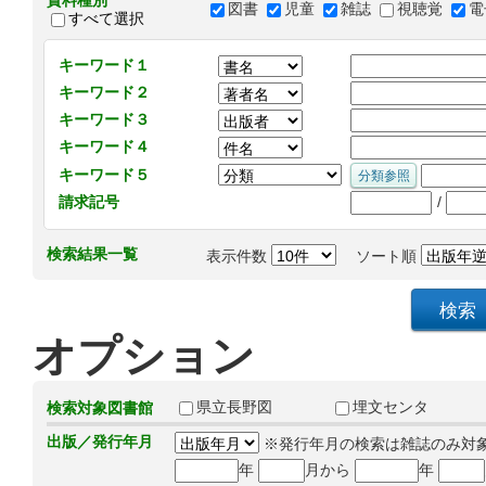
資料種別
図書
児童
雑誌
視聴覚
電
すべて選択
キーワード１
キーワード２
キーワード３
キーワード４
キーワード５
/
請求記号
検索結果一覧
表示件数
ソート順
オプション
県立長野図
埋文センタ
検索対象図書館
出版／発行年月
※発行年月の検索は雑誌のみ対
年
月から
年