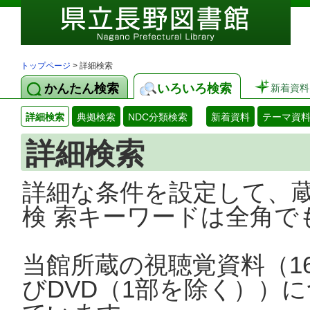
トップページ
> 詳細検索
かんたん検索
いろいろ検索
新着資料
詳細検索
典拠検索
NDC分類検索
新着資料
テーマ資
詳細検索
詳細な条件を設定して、
検 索キーワードは全角で
当館所蔵の視聴覚資料（1
びDVD（1部を除く））