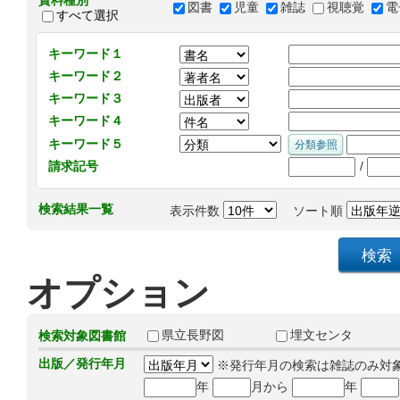
資料種別
図書
児童
雑誌
視聴覚
電
すべて選択
キーワード１
キーワード２
キーワード３
キーワード４
キーワード５
/
請求記号
検索結果一覧
表示件数
ソート順
オプション
県立長野図
埋文センタ
検索対象図書館
出版／発行年月
※発行年月の検索は雑誌のみ対
年
月から
年