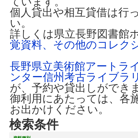
ています。
個人貸出や相互貸借は行
い。
詳しくは県立長野図書館
覚資料、その他のコレク
長野県立美術館アートラ
ンター信州考古ライブラ
が、予約や貸出しができ
御利用にあたっては、各
お出かけください。
検索条件