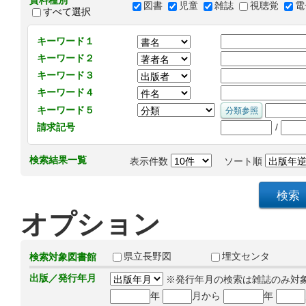
資料種別
図書
児童
雑誌
視聴覚
電
すべて選択
キーワード１
キーワード２
キーワード３
キーワード４
キーワード５
/
請求記号
検索結果一覧
表示件数
ソート順
オプション
県立長野図
埋文センタ
検索対象図書館
出版／発行年月
※発行年月の検索は雑誌のみ対
年
月から
年