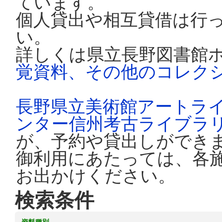
ています。
個人貸出や相互貸借は行
い。
詳しくは県立長野図書館
覚資料、その他のコレク
長野県立美術館アートラ
ンター信州考古ライブラ
が、予約や貸出しができ
御利用にあたっては、各
お出かけください。
検索条件