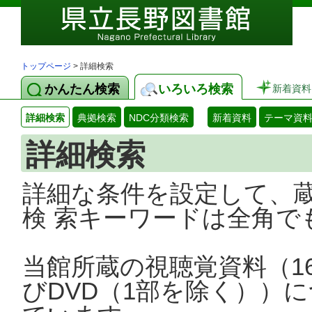
トップページ
> 詳細検索
かんたん検索
いろいろ検索
新着資料
詳細検索
典拠検索
NDC分類検索
新着資料
テーマ資
詳細検索
詳細な条件を設定して、
検 索キーワードは全角で
当館所蔵の視聴覚資料（1
びDVD（1部を除く））