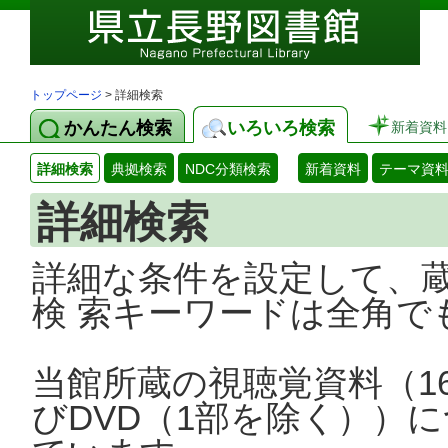
トップページ
> 詳細検索
かんたん検索
いろいろ検索
新着資料
詳細検索
典拠検索
NDC分類検索
新着資料
テーマ資
詳細検索
詳細な条件を設定して、
検 索キーワードは全角で
当館所蔵の視聴覚資料（1
びDVD（1部を除く））