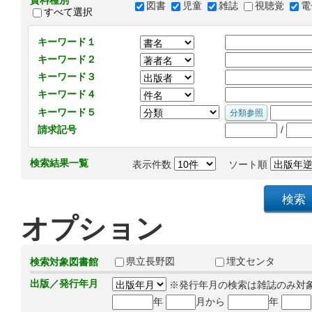
資料種別
図書
児童
雑誌
視聴覚
電
すべて選択
キーワード１
キーワード２
キーワード３
キーワード４
キーワード５
/
請求記号
検索結果一覧
表示件数
ソート順
オプション
県立長野図
埋文センタ
検索対象図書館
出版／発行年月
※発行年月の検索は雑誌のみ対
年
月から
年