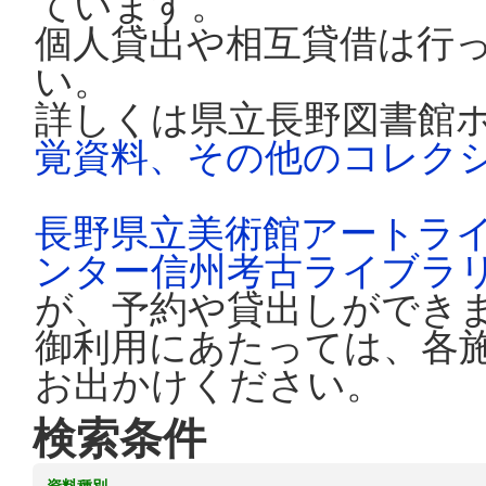
ています。
個人貸出や相互貸借は行
い。
詳しくは県立長野図書館
覚資料、その他のコレク
長野県立美術館アートラ
ンター信州考古ライブラ
が、予約や貸出しができ
御利用にあたっては、各
お出かけください。
検索条件