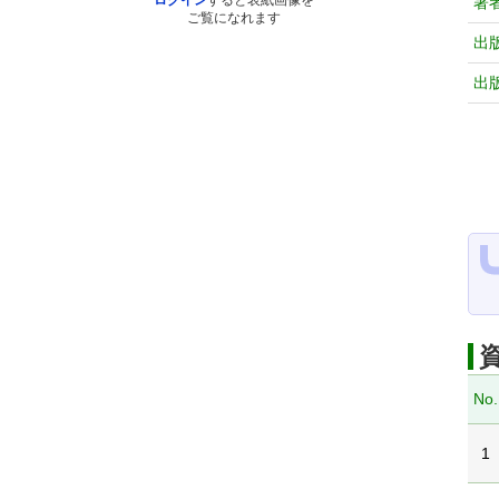
ログイン
すると表紙画像を
著
ご覧になれます
出
出
No.
1