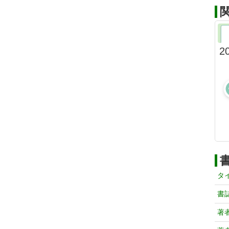
2
タ
書
著