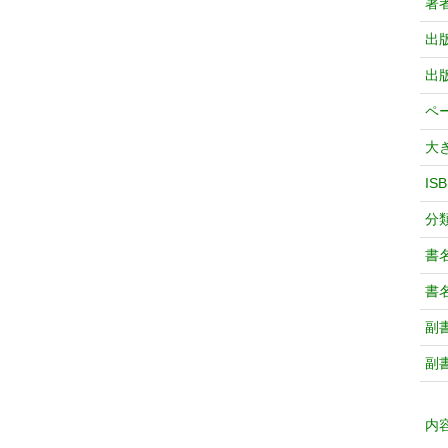
著
出
出
ペ
大
IS
分
書
書
副
副
内