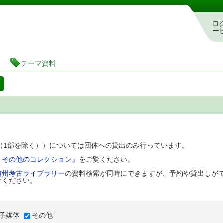
図書館 蔵書検索・予約システム
ロ
ー
テーマ資料
料
D（1部を除く））については団体への貸出のみ行っています。
、その他のコレクション』
をご覧ください。
信州考古ライブラリー
の資料検索が同時にできますが、予約や貸出しが
けください。
子媒体
その他