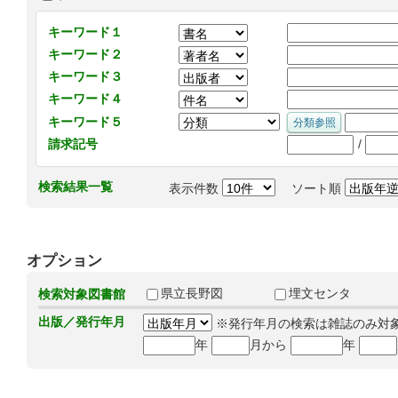
キーワード１
キーワード２
キーワード３
キーワード４
キーワード５
/
請求記号
検索結果一覧
表示件数
ソート順
オプション
県立長野図
埋文センタ
検索対象図書館
出版／発行年月
※発行年月の検索は雑誌のみ対
年
月から
年