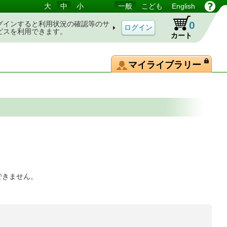
大
中
小
一般
こども
English
0
グインすると利用状況の確認等のサ
ビスを利用できます。
カート
マイライブラリー
できません。