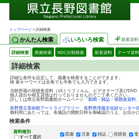
トップページ
> 詳細検索
かんたん検索
いろいろ検索
新着資料
詳細検索
典拠検索
NDC分類検索
新着資料
テーマ資
詳細検索
詳細な条件を設定して、蔵書を検索することができます。
検 索キーワードは全角でも半角でも入力できます。
当館所蔵の視聴覚資料（16ミリフィルム、ビデオテープ及びDV
個人貸出や相互貸借は行っておりませんのでご了承ください。
詳しくは県立長野図書館ホームページ
『新聞・雑誌・視聴覚資料
長野県立美術館アートライブラリー
、
長野県埋蔵文化財センター
御利用にあたっては、各施設の開館日時を御確認のうえ、お出か
検索条件
資料種別
図書
児童
雑誌
視聴覚
電
すべて選択