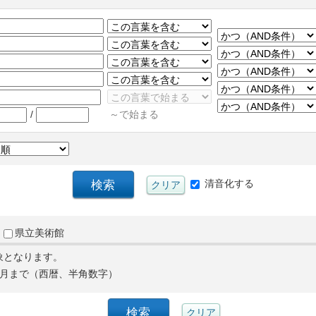
/
～で始まる
清音化する
県立美術館
象となります。
月まで（西暦、半角数字）