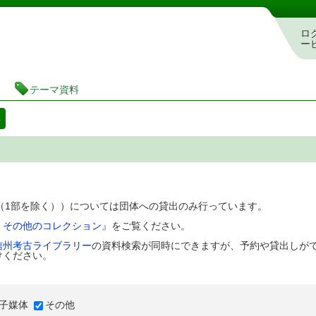
図書館 蔵書検索・予約システム
ロ
ー
テーマ資料
料
D（1部を除く））については団体への貸出のみ行っています。
、その他のコレクション』
をご覧ください。
信州考古ライブラリー
の資料検索が同時にできますが、予約や貸出しが
けください。
子媒体
その他