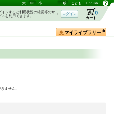
大
中
小
一般
こども
English
0
グインすると利用状況の確認等のサ
ビスを利用できます。
カート
マイライブラリー
できません。