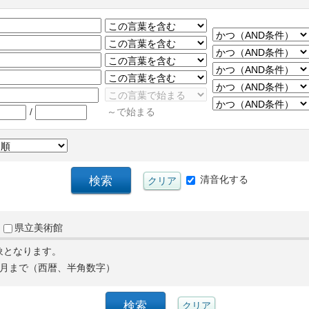
/
～で始まる
清音化する
県立美術館
象となります。
月まで（西暦、半角数字）