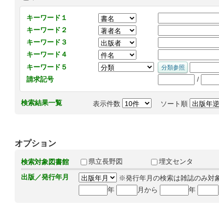
キーワード１
キーワード２
キーワード３
キーワード４
キーワード５
/
請求記号
検索結果一覧
表示件数
ソート順
オプション
県立長野図
埋文センタ
検索対象図書館
出版／発行年月
※発行年月の検索は雑誌のみ対
年
月から
年