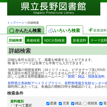
トップページ
> 詳細検索
かんたん検索
いろいろ検索
新着資料
詳細検索
典拠検索
NDC分類検索
新着資料
テーマ資
詳細検索
詳細な条件を設定して、蔵書を検索することができます。
検 索キーワードは全角でも半角でも入力できます。
当館所蔵の視聴覚資料（16ミリフィルム、ビデオテープ及びDV
個人貸出や相互貸借は行っておりませんのでご了承ください。
詳しくは県立長野図書館ホームページ
『新聞・雑誌・視聴覚資料
長野県立美術館アートライブラリー
、
長野県埋蔵文化財センター
御利用にあたっては、各施設の開館日時を御確認のうえ、お出か
検索条件
資料種別
図書
児童
雑誌
視聴覚
電
すべて選択