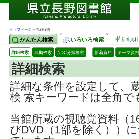
トップページ
> 詳細検索
かんたん検索
いろいろ検索
新着資料
詳細検索
典拠検索
NDC分類検索
新着資料
テーマ資
詳細検索
詳細な条件を設定して、
検 索キーワードは全角で
当館所蔵の視聴覚資料（1
びDVD（1部を除く））