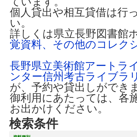
ています。
個人貸出や相互貸借は行
い。
詳しくは県立長野図書館
覚資料、その他のコレク
長野県立美術館アートラ
ンター信州考古ライブラ
が、予約や貸出しができ
御利用にあたっては、各
お出かけください。
検索条件