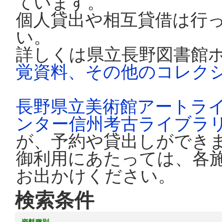
ています。
個人貸出や相互貸借は行
い。
詳しくは県立長野図書館
覚資料、その他のコレク
長野県立美術館アートラ
ンター信州考古ライブラ
が、予約や貸出しができ
御利用にあたっては、各
お出かけください。
検索条件