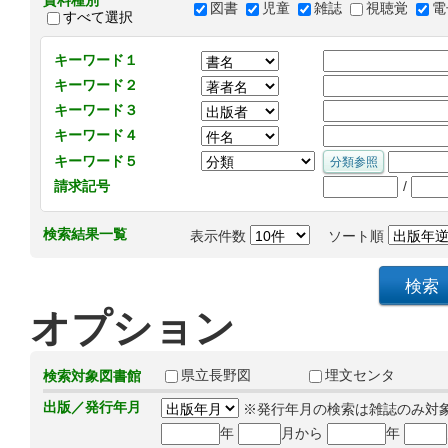
資料種別
図書
児童
雑誌
視聴覚
電
すべて選択
キーワード１
キーワード２
キーワード３
キーワード４
キーワード５
/
請求記号
検索結果一覧
表示件数
ソート順
オプション
県立長野図
埋文センタ
検索対象図書館
出版／発行年月
※発行年月の検索は雑誌のみ対
年
月から
年