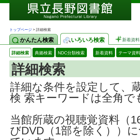
トップページ
> 詳細検索
かんたん検索
いろいろ検索
新着資料
詳細検索
典拠検索
NDC分類検索
新着資料
テーマ資
詳細検索
詳細な条件を設定して、
検 索キーワードは全角で
当館所蔵の視聴覚資料（1
びDVD（1部を除く））