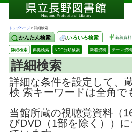
トップページ
> 詳細検索
かんたん検索
いろいろ検索
新着資料
詳細検索
典拠検索
NDC分類検索
新着資料
テーマ資
詳細検索
詳細な条件を設定して、
検 索キーワードは全角で
当館所蔵の視聴覚資料（1
びDVD（1部を除く））