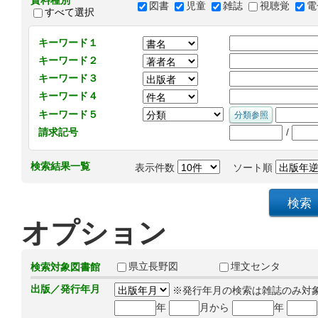
資料種別
図書
児童
雑誌
視聴覚
電
すべて選択
キーワード１
キーワード２
キーワード３
キーワード４
キーワード５
/
請求記号
検索結果一覧
表示件数
ソート順
オプション
県立長野図
埋文センタ
検索対象図書館
出版／発行年月
※発行年月の検索は雑誌のみ対
年
月から
年