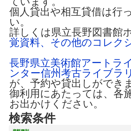
ています。
個人貸出や相互貸借は行
い。
詳しくは県立長野図書館
覚資料、その他のコレク
長野県立美術館アートラ
ンター信州考古ライブラ
が、予約や貸出しができ
御利用にあたっては、各
お出かけください。
検索条件