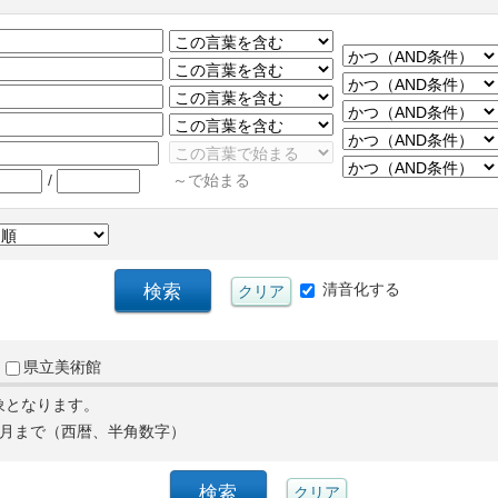
/
～で始まる
清音化する
県立美術館
象となります。
月まで（西暦、半角数字）