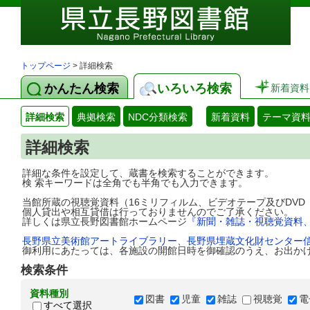
トップページ
> 詳細検索
かんたん検索
いろいろ検索
新着資料
詳細検索
典拠検索
NDC分類検索
新着資料
テーマ資
詳細検索
詳細な条件を設定して、蔵書を検索することができます。
検 索キーワードは全角でも半角でも入力できます。
当館所蔵の視聴覚資料（16ミリフィルム、ビデオテープ及びDV
個人貸出や相互貸借は行っておりませんのでご了承ください。
詳しくは県立長野図書館ホームページ
『新聞・雑誌・視聴覚資料
長野県立美術館アートライブラリー
、
長野県埋蔵文化財センター
御利用にあたっては、各施設の開館日時を御確認のうえ、お出か
検索条件
資料種別
図書
児童
雑誌
視聴覚
電
すべて選択