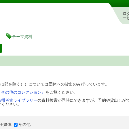
図書館 蔵書検索・予約システム
ロ
ー
テーマ資料
料
D（1部を除く））については団体への貸出のみ行っています。
、その他のコレクション』
をご覧ください。
信州考古ライブラリー
の資料検索が同時にできますが、予約や貸出しが
けください。
子媒体
その他