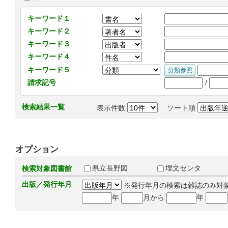
キーワード１
キーワード２
キーワード３
キーワード４
キーワード５
/
請求記号
検索結果一覧
表示件数
ソート順
オプション
県立長野図
埋文センタ
検索対象図書館
出版／発行年月
※発行年月の検索は雑誌のみ対
年
月から
年