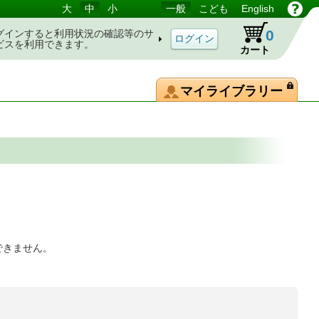
大
中
小
一般
こども
English
0
グインすると利用状況の確認等のサ
ビスを利用できます。
カート
マイライブラリー
できません。