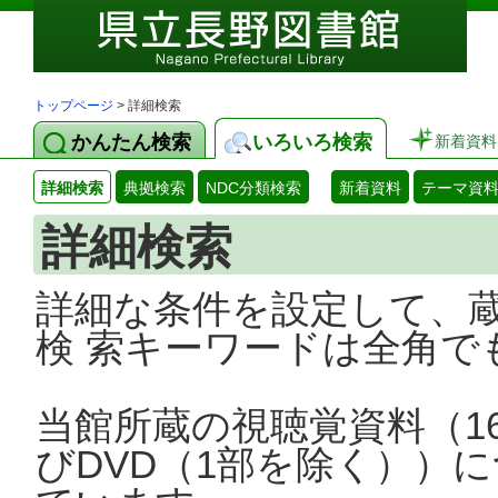
トップページ
> 詳細検索
かんたん検索
いろいろ検索
新着資料
詳細検索
典拠検索
NDC分類検索
新着資料
テーマ資
詳細検索
詳細な条件を設定して、
検 索キーワードは全角で
当館所蔵の視聴覚資料（1
びDVD（1部を除く））