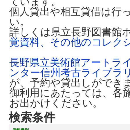
ています。
個人貸出や相互貸借は行
い。
詳しくは県立長野図書館
覚資料、その他のコレク
長野県立美術館アートラ
ンター信州考古ライブラ
が、予約や貸出しができ
御利用にあたっては、各
お出かけください。
検索条件