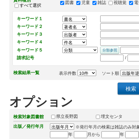
資料種別
図書
児童
雑誌
視聴覚
電
すべて選択
キーワード１
キーワード２
キーワード３
キーワード４
キーワード５
/
請求記号
検索結果一覧
表示件数
ソート順
オプション
県立長野図
埋文センタ
検索対象図書館
出版／発行年月
※発行年月の検索は雑誌のみ対
年
月から
年