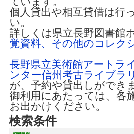
ています。
個人貸出や相互貸借は行
い。
詳しくは県立長野図書館
覚資料、その他のコレク
長野県立美術館アートラ
ンター信州考古ライブラ
が、予約や貸出しができ
御利用にあたっては、各
お出かけください。
検索条件