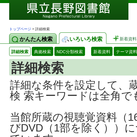
トップページ
> 詳細検索
かんたん検索
いろいろ検索
新着資料
詳細検索
典拠検索
NDC分類検索
新着資料
テーマ資
詳細検索
詳細な条件を設定して、
検 索キーワードは全角で
当館所蔵の視聴覚資料（1
びDVD（1部を除く））