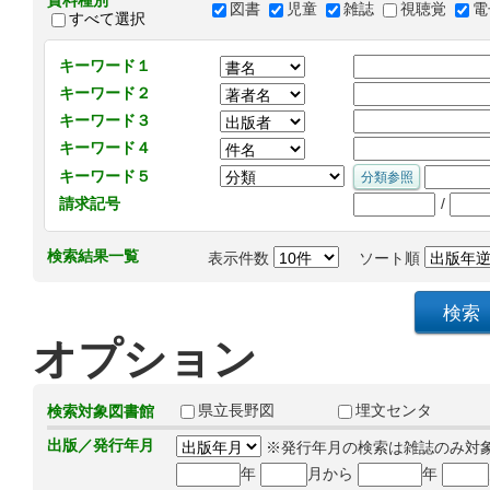
資料種別
図書
児童
雑誌
視聴覚
電
すべて選択
キーワード１
キーワード２
キーワード３
キーワード４
キーワード５
/
請求記号
検索結果一覧
表示件数
ソート順
オプション
県立長野図
埋文センタ
検索対象図書館
出版／発行年月
※発行年月の検索は雑誌のみ対
年
月から
年