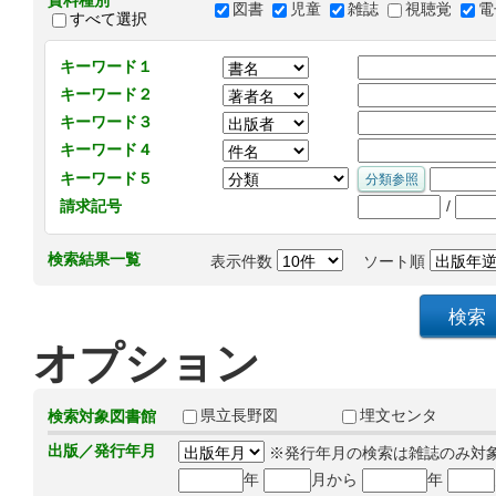
資料種別
図書
児童
雑誌
視聴覚
電
すべて選択
キーワード１
キーワード２
キーワード３
キーワード４
キーワード５
/
請求記号
検索結果一覧
表示件数
ソート順
オプション
県立長野図
埋文センタ
検索対象図書館
出版／発行年月
※発行年月の検索は雑誌のみ対
年
月から
年