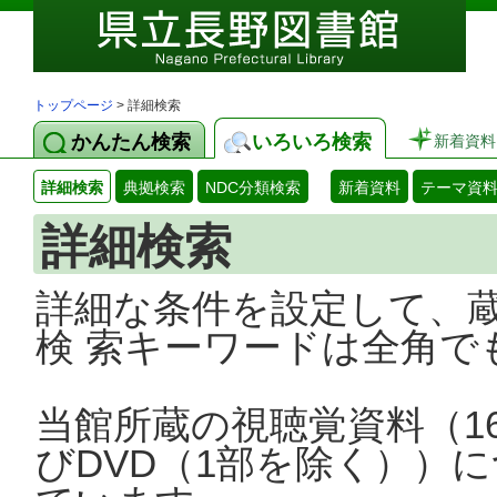
トップページ
> 詳細検索
かんたん検索
いろいろ検索
新着資料
詳細検索
典拠検索
NDC分類検索
新着資料
テーマ資
詳細検索
詳細な条件を設定して、
検 索キーワードは全角で
当館所蔵の視聴覚資料（1
びDVD（1部を除く））