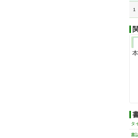
1
本
タ
書