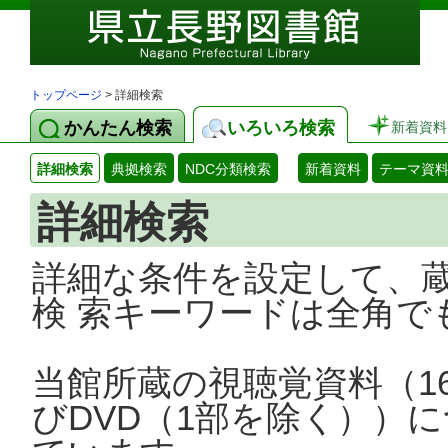
トップページ
> 詳細検索
かんたん検索
いろいろ検索
新着資料
詳細検索
典拠検索
NDC分類検索
新着資料
テーマ資
詳細検索
詳細な条件を設定して、
検 索キーワードは全角で
当館所蔵の視聴覚資料（1
びDVD（1部を除く））