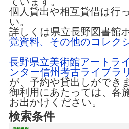
ています。
個人貸出や相互貸借は行
い。
詳しくは県立長野図書館
覚資料、その他のコレク
長野県立美術館アートラ
ンター信州考古ライブラ
が、予約や貸出しができ
御利用にあたっては、各
お出かけください。
検索条件