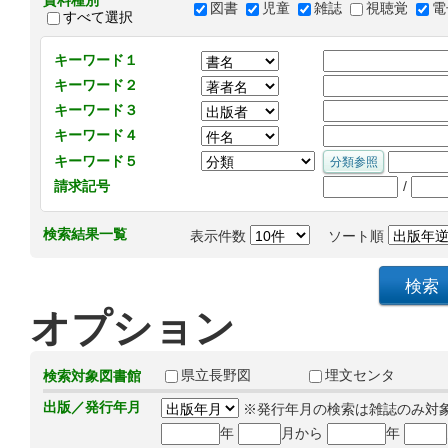
資料種別
図書
児童
雑誌
視聴覚
電
すべて選択
キーワード１
キーワード２
キーワード３
キーワード４
キーワード５
/
請求記号
検索結果一覧
表示件数
ソート順
オプション
県立長野図
埋文センタ
検索対象図書館
出版／発行年月
※発行年月の検索は雑誌のみ対
年
月から
年