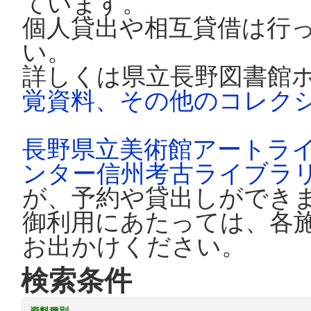
ています。
個人貸出や相互貸借は行
い。
詳しくは県立長野図書館
覚資料、その他のコレク
長野県立美術館アートラ
ンター信州考古ライブラ
が、予約や貸出しができ
御利用にあたっては、各
お出かけください。
検索条件