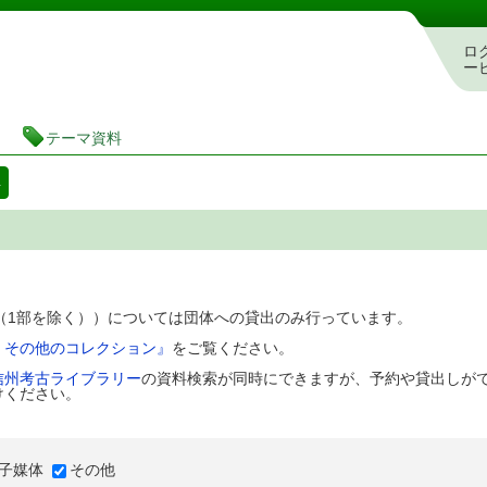
図書館 蔵書検索・予約システム
ロ
ー
テーマ資料
料
D（1部を除く））については団体への貸出のみ行っています。
、その他のコレクション』
をご覧ください。
信州考古ライブラリー
の資料検索が同時にできますが、予約や貸出しが
けください。
子媒体
その他