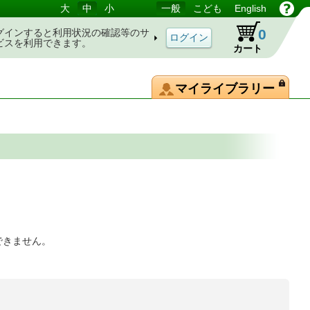
大
中
小
一般
こども
English
0
グインすると利用状況の確認等のサ
ビスを利用できます。
カート
マイライブラリー
できません。