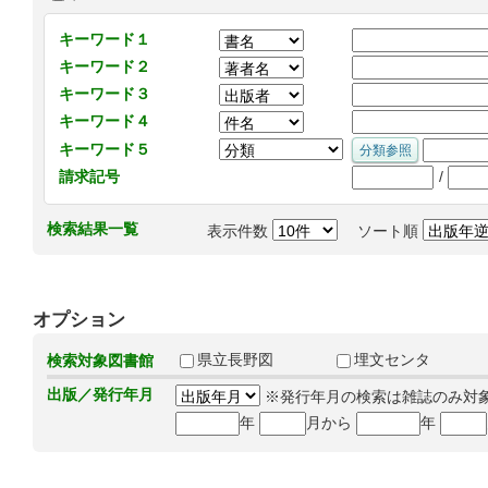
キーワード１
キーワード２
キーワード３
キーワード４
キーワード５
/
請求記号
検索結果一覧
表示件数
ソート順
オプション
県立長野図
埋文センタ
検索対象図書館
出版／発行年月
※発行年月の検索は雑誌のみ対
年
月から
年