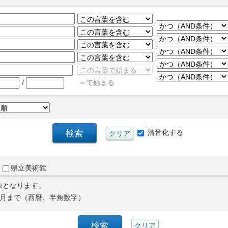
/
～で始まる
清音化する
県立美術館
象となります。
月まで（西暦、半角数字）