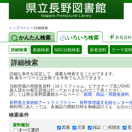
トップページ
> 詳細検索
かんたん検索
いろいろ検索
新着資料
詳細検索
典拠検索
NDC分類検索
新着資料
テーマ資
詳細検索
詳細な条件を設定して、蔵書を検索することができます。
検 索キーワードは全角でも半角でも入力できます。
当館所蔵の視聴覚資料（16ミリフィルム、ビデオテープ及びDV
個人貸出や相互貸借は行っておりませんのでご了承ください。
詳しくは県立長野図書館ホームページ
『新聞・雑誌・視聴覚資料
長野県立美術館アートライブラリー
、
長野県埋蔵文化財センター
御利用にあたっては、各施設の開館日時を御確認のうえ、お出か
検索条件
資料種別
図書
児童
雑誌
視聴覚
電
すべて選択