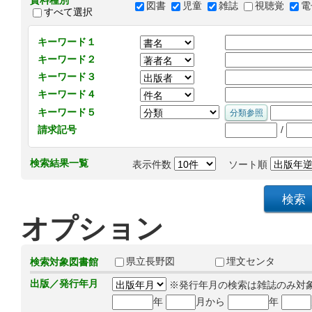
資料種別
図書
児童
雑誌
視聴覚
電
すべて選択
キーワード１
キーワード２
キーワード３
キーワード４
キーワード５
/
請求記号
検索結果一覧
表示件数
ソート順
オプション
県立長野図
埋文センタ
検索対象図書館
出版／発行年月
※発行年月の検索は雑誌のみ対
年
月から
年