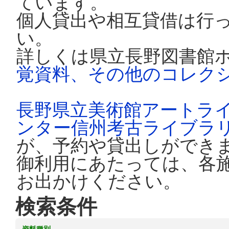
ています。
個人貸出や相互貸借は行
い。
詳しくは県立長野図書館
覚資料、その他のコレク
長野県立美術館アートラ
ンター信州考古ライブラ
が、予約や貸出しができ
御利用にあたっては、各
お出かけください。
検索条件