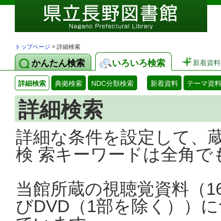
トップページ
> 詳細検索
かんたん検索
いろいろ検索
新着資料
詳細検索
典拠検索
NDC分類検索
新着資料
テーマ資
詳細検索
詳細な条件を設定して、
検 索キーワードは全角で
当館所蔵の視聴覚資料（1
びDVD（1部を除く））