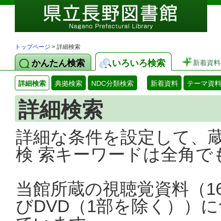
トップページ
> 詳細検索
かんたん検索
いろいろ検索
新着資料
詳細検索
典拠検索
NDC分類検索
新着資料
テーマ資
詳細検索
詳細な条件を設定して、
検 索キーワードは全角で
当館所蔵の視聴覚資料（1
びDVD（1部を除く））