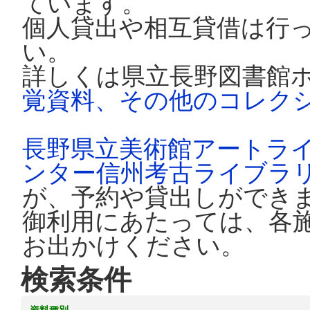
ています。
個人貸出や相互貸借は行
い。
詳しくは県立長野図書館
覚資料、その他のコレク
長野県立美術館アートラ
ンター信州考古ライブラ
が、予約や貸出しができ
御利用にあたっては、各
お出かけください。
検索条件