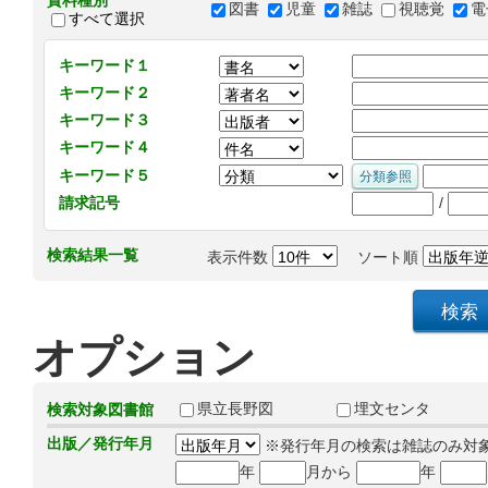
資料種別
図書
児童
雑誌
視聴覚
電
すべて選択
キーワード１
キーワード２
キーワード３
キーワード４
キーワード５
/
請求記号
検索結果一覧
表示件数
ソート順
オプション
県立長野図
埋文センタ
検索対象図書館
出版／発行年月
※発行年月の検索は雑誌のみ対
年
月から
年