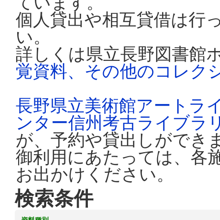
ています。
個人貸出や相互貸借は行
い。
詳しくは県立長野図書館
覚資料、その他のコレク
長野県立美術館アートラ
ンター信州考古ライブラ
が、予約や貸出しができ
御利用にあたっては、各
お出かけください。
検索条件