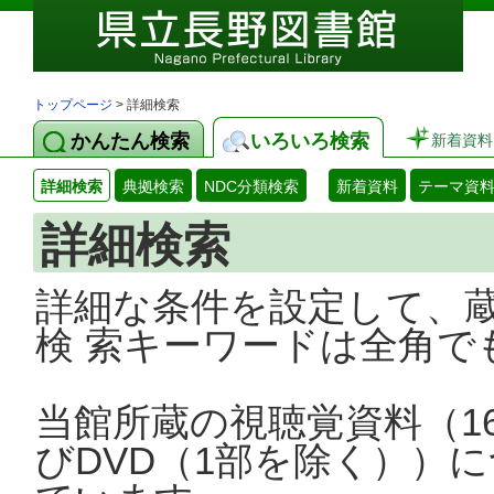
トップページ
> 詳細検索
かんたん検索
いろいろ検索
新着資料
詳細検索
典拠検索
NDC分類検索
新着資料
テーマ資
詳細検索
詳細な条件を設定して、
検 索キーワードは全角で
当館所蔵の視聴覚資料（1
びDVD（1部を除く））