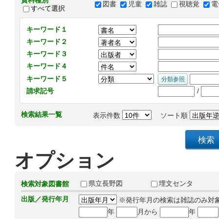
資料種別
図書
児童
雑誌
視聴覚
電
すべて選択
キーワード１
キーワード２
キーワード３
キーワード４
キーワード５
/
請求記号
検索結果一覧
表示件数
ソート順
オプション
県立長野図
埋文センタ
検索対象図書館
出版／発行年月
※発行年月の検索は雑誌のみ対
年
月から
年