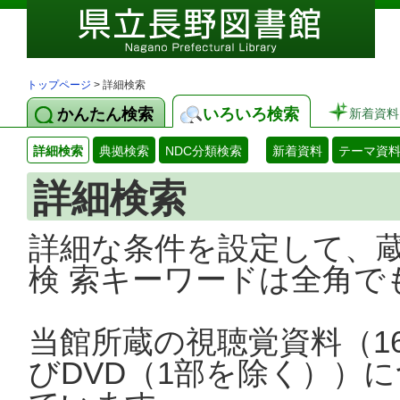
トップページ
> 詳細検索
かんたん検索
いろいろ検索
新着資料
詳細検索
典拠検索
NDC分類検索
新着資料
テーマ資
詳細検索
詳細な条件を設定して、
検 索キーワードは全角で
当館所蔵の視聴覚資料（1
びDVD（1部を除く））