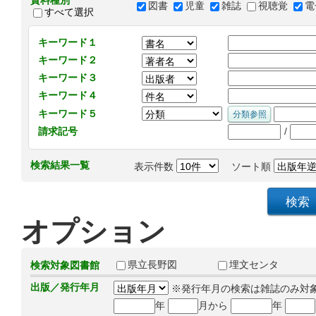
資料種別
図書
児童
雑誌
視聴覚
電
すべて選択
キーワード１
キーワード２
キーワード３
キーワード４
キーワード５
/
請求記号
検索結果一覧
表示件数
ソート順
オプション
県立長野図
埋文センタ
検索対象図書館
出版／発行年月
※発行年月の検索は雑誌のみ対
年
月から
年