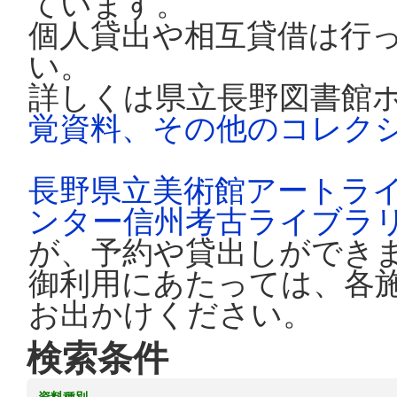
ています。
個人貸出や相互貸借は行
い。
詳しくは県立長野図書館
覚資料、その他のコレク
長野県立美術館アートラ
ンター信州考古ライブラ
が、予約や貸出しができ
御利用にあたっては、各
お出かけください。
検索条件