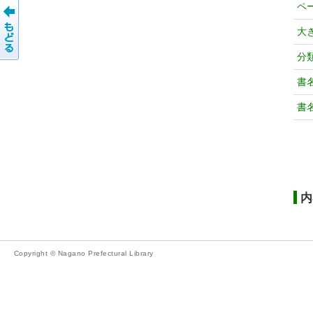
ペ
大
分
書
書
内
Copyright © Nagano Prefectural Library