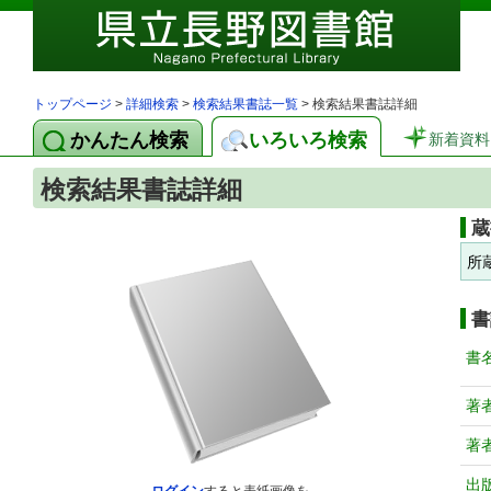
トップページ
>
詳細検索
>
検索結果書誌一覧
> 検索結果書誌詳細
かんたん検索
いろいろ検索
新着資料
検索結果書誌詳細
蔵
所
書
書
著
著
出