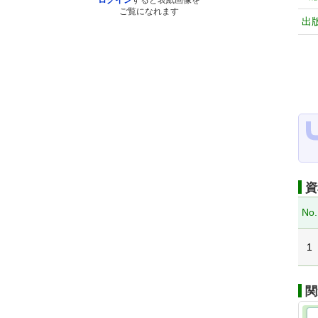
ログイン
すると表紙画像を
ご覧になれます
出
資
No.
1
関