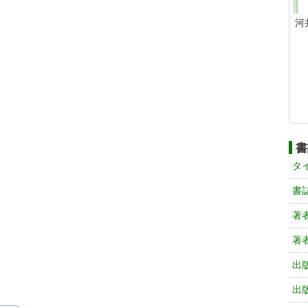
河
書
タ
書
著
著
出
出