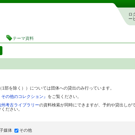
図書館 蔵書検索・予約システム
ロ
ー
テーマ資料
料
D（1部を除く））については団体への貸出のみ行っています。
、その他のコレクション』
をご覧ください。
信州考古ライブラリー
の資料検索が同時にできますが、予約や貸出しが
けください。
子媒体
その他