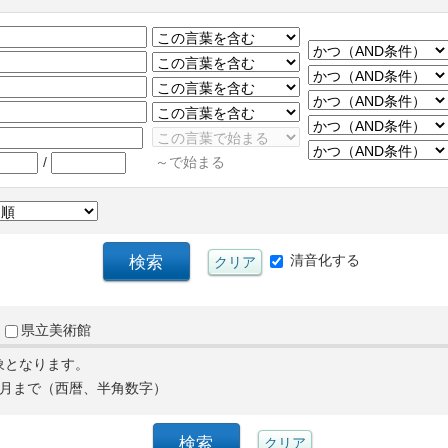
/
～で始まる
清音化する
県立美術館
象となります。
月まで（西暦、半角数字）