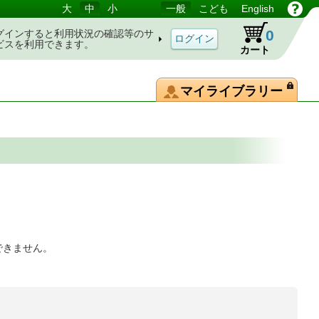
大
中
小
一般
こども
English
0
グインすると利用状況の確認等のサ
ビスを利用できます。
カート
マイライブラリー
できません。