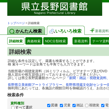
トップページ
> 詳細検索
かんたん検索
いろいろ検索
新着資料
詳細検索
典拠検索
NDC分類検索
新着資料
テーマ資
詳細検索
詳細な条件を設定して、蔵書を検索することができます。
検 索キーワードは全角でも半角でも入力できます。
当館所蔵の視聴覚資料（16ミリフィルム、ビデオテープ及びDV
個人貸出や相互貸借は行っておりませんのでご了承ください。
詳しくは県立長野図書館ホームページ
『新聞・雑誌・視聴覚資料
長野県立美術館アートライブラリー
、
長野県埋蔵文化財センター
御利用にあたっては、各施設の開館日時を御確認のうえ、お出か
検索条件
資料種別
図書
児童
雑誌
視聴覚
電
すべて選択