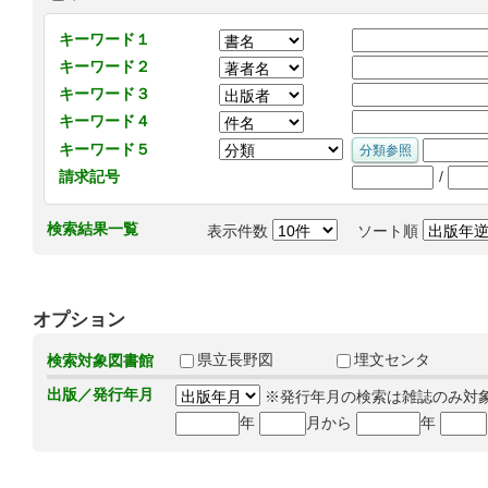
キーワード１
キーワード２
キーワード３
キーワード４
キーワード５
/
請求記号
検索結果一覧
表示件数
ソート順
オプション
県立長野図
埋文センタ
検索対象図書館
出版／発行年月
※発行年月の検索は雑誌のみ対
年
月から
年