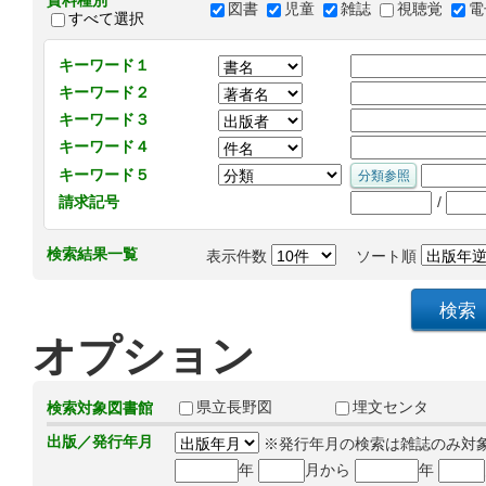
資料種別
図書
児童
雑誌
視聴覚
電
すべて選択
キーワード１
キーワード２
キーワード３
キーワード４
キーワード５
/
請求記号
検索結果一覧
表示件数
ソート順
オプション
県立長野図
埋文センタ
検索対象図書館
出版／発行年月
※発行年月の検索は雑誌のみ対
年
月から
年