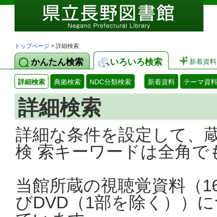
トップページ
> 詳細検索
かんたん検索
いろいろ検索
新着資料
詳細検索
典拠検索
NDC分類検索
新着資料
テーマ資
詳細検索
詳細な条件を設定して、
検 索キーワードは全角で
当館所蔵の視聴覚資料（1
びDVD（1部を除く））