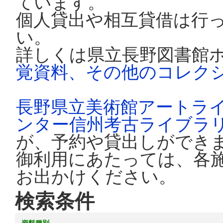
ています。
個人貸出や相互貸借は行
い。
詳しくは県立長野図書館
覚資料、その他のコレク
長野県立美術館アートラ
ンター信州考古ライブラ
が、予約や貸出しができ
御利用にあたっては、各
お出かけください。
検索条件