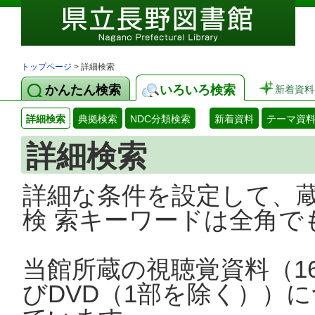
トップページ
> 詳細検索
かんたん検索
いろいろ検索
新着資料
詳細検索
典拠検索
NDC分類検索
新着資料
テーマ資
詳細検索
詳細な条件を設定して、
検 索キーワードは全角で
当館所蔵の視聴覚資料（1
びDVD（1部を除く））