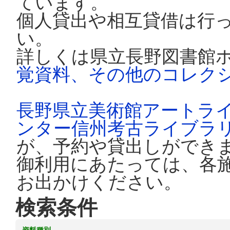
ています。
個人貸出や相互貸借は行
い。
詳しくは県立長野図書館
覚資料、その他のコレク
長野県立美術館アートラ
ンター信州考古ライブラ
が、予約や貸出しができ
御利用にあたっては、各
お出かけください。
検索条件