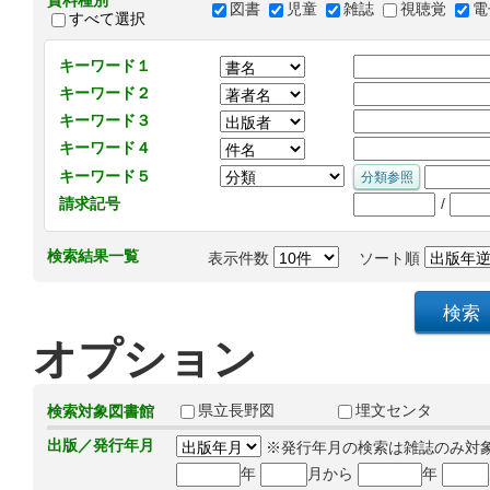
資料種別
図書
児童
雑誌
視聴覚
電
すべて選択
キーワード１
キーワード２
キーワード３
キーワード４
キーワード５
/
請求記号
検索結果一覧
表示件数
ソート順
オプション
県立長野図
埋文センタ
検索対象図書館
出版／発行年月
※発行年月の検索は雑誌のみ対
年
月から
年