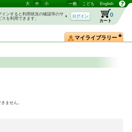
大
中
小
一般
こども
English
0
グインすると利用状況の確認等のサ
ビスを利用できます。
カート
マイライブラリー
できません。