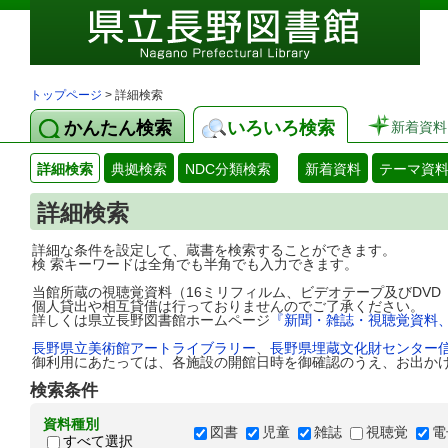
トップページ
> 詳細検索
かんたん検索
いろいろ検索
新着資料
詳細検索
典拠検索
NDC分類検索
新着資料
テーマ資
詳細検索
詳細な条件を設定して、蔵書を検索することができます。
検 索キーワードは全角でも半角でも入力できます。
当館所蔵の視聴覚資料（16ミリフィルム、ビデオテープ及びDV
個人貸出や相互貸借は行っておりませんのでご了承ください。
詳しくは県立長野図書館ホームページ
『新聞・雑誌・視聴覚資料
長野県立美術館アートライブラリー
、
長野県埋蔵文化財センター
御利用にあたっては、各施設の開館日時を御確認のうえ、お出か
検索条件
資料種別
図書
児童
雑誌
視聴覚
電
すべて選択