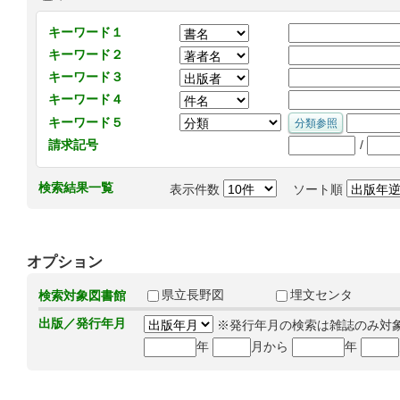
キーワード１
キーワード２
キーワード３
キーワード４
キーワード５
/
請求記号
検索結果一覧
表示件数
ソート順
オプション
県立長野図
埋文センタ
検索対象図書館
出版／発行年月
※発行年月の検索は雑誌のみ対
年
月から
年