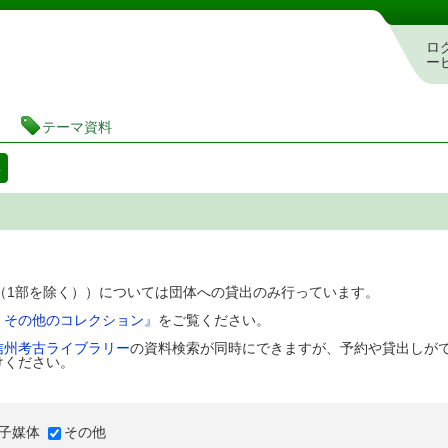
図書館 蔵書検索・予約システム
ロ
ー
テーマ資料
料
D（1部を除く））については団体への貸出のみ行っています。
、その他のコレクション』
をご覧ください。
信州考古ライブラリー
の資料検索が同時にできますが、予約や貸出しが
けください。
子媒体
その他