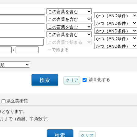
/
～で始まる
清音化する
県立美術館
象となります。
月まで（西暦、半角数字）