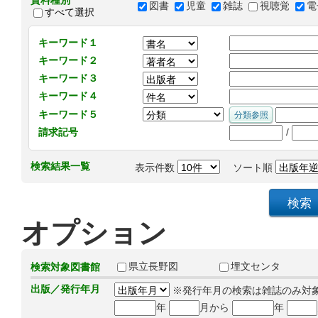
資料種別
図書
児童
雑誌
視聴覚
電
すべて選択
キーワード１
キーワード２
キーワード３
キーワード４
キーワード５
/
請求記号
検索結果一覧
表示件数
ソート順
オプション
県立長野図
埋文センタ
検索対象図書館
出版／発行年月
※発行年月の検索は雑誌のみ対
年
月から
年