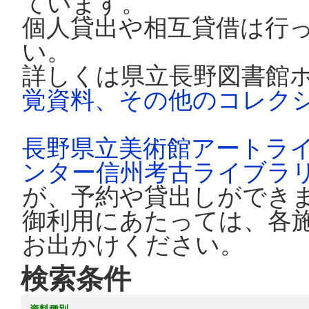
ています。
個人貸出や相互貸借は行
い。
詳しくは県立長野図書館
覚資料、その他のコレク
長野県立美術館アートラ
ンター信州考古ライブラ
が、予約や貸出しができ
御利用にあたっては、各
お出かけください。
検索条件