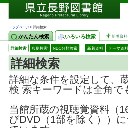
トップページ
> 詳細検索
かんたん検索
いろいろ検索
新着資料
詳細検索
典拠検索
NDC分類検索
新着資料
テーマ資
詳細検索
詳細な条件を設定して、
検 索キーワードは全角で
当館所蔵の視聴覚資料（1
びDVD（1部を除く））