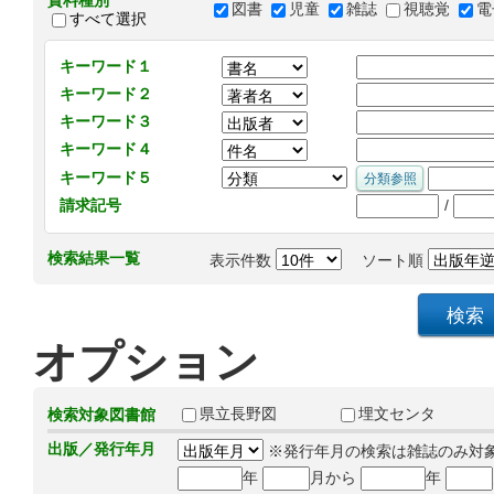
資料種別
図書
児童
雑誌
視聴覚
電
すべて選択
キーワード１
キーワード２
キーワード３
キーワード４
キーワード５
/
請求記号
検索結果一覧
表示件数
ソート順
オプション
県立長野図
埋文センタ
検索対象図書館
出版／発行年月
※発行年月の検索は雑誌のみ対
年
月から
年