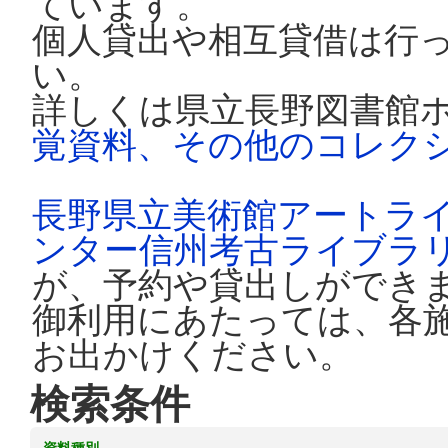
ています。
個人貸出や相互貸借は行
い。
詳しくは県立長野図書館
覚資料、その他のコレク
長野県立美術館アートラ
ンター信州考古ライブラ
が、予約や貸出しができ
御利用にあたっては、各
お出かけください。
検索条件