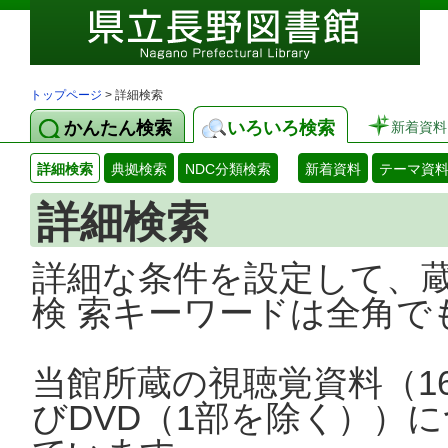
トップページ
> 詳細検索
かんたん検索
いろいろ検索
新着資料
詳細検索
典拠検索
NDC分類検索
新着資料
テーマ資
詳細検索
詳細な条件を設定して、
検 索キーワードは全角で
当館所蔵の視聴覚資料（1
びDVD（1部を除く））