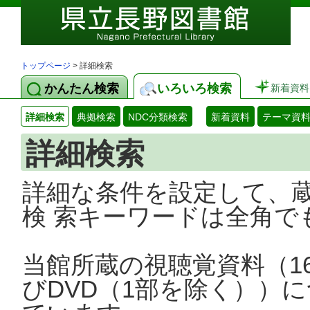
トップページ
> 詳細検索
かんたん検索
いろいろ検索
新着資料
詳細検索
典拠検索
NDC分類検索
新着資料
テーマ資
詳細検索
詳細な条件を設定して、
検 索キーワードは全角で
当館所蔵の視聴覚資料（1
びDVD（1部を除く））