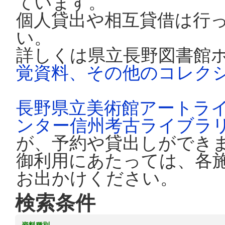
ています。
個人貸出や相互貸借は行
い。
詳しくは県立長野図書館
覚資料、その他のコレク
長野県立美術館アートラ
ンター信州考古ライブラ
が、予約や貸出しができ
御利用にあたっては、各
お出かけください。
検索条件