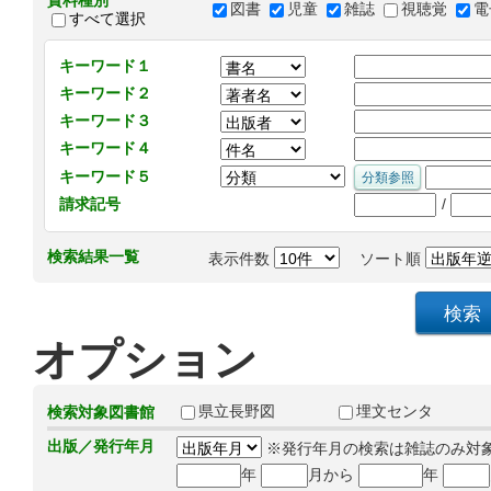
資料種別
図書
児童
雑誌
視聴覚
電
すべて選択
キーワード１
キーワード２
キーワード３
キーワード４
キーワード５
/
請求記号
検索結果一覧
表示件数
ソート順
オプション
県立長野図
埋文センタ
検索対象図書館
出版／発行年月
※発行年月の検索は雑誌のみ対
年
月から
年