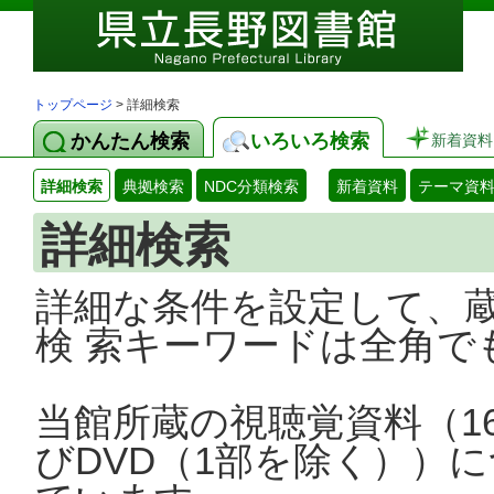
トップページ
> 詳細検索
かんたん検索
いろいろ検索
新着資料
詳細検索
典拠検索
NDC分類検索
新着資料
テーマ資
詳細検索
詳細な条件を設定して、
検 索キーワードは全角で
当館所蔵の視聴覚資料（1
びDVD（1部を除く））