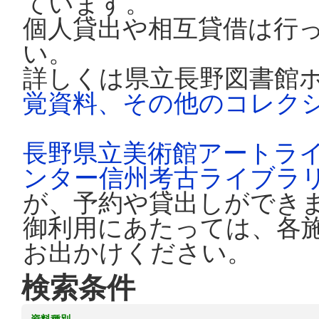
ています。
個人貸出や相互貸借は行
い。
詳しくは県立長野図書館
覚資料、その他のコレク
長野県立美術館アートラ
ンター信州考古ライブラ
が、予約や貸出しができ
御利用にあたっては、各
お出かけください。
検索条件