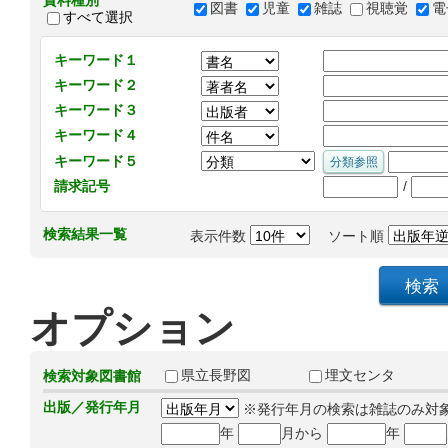
資料種別
図書
児童
雑誌
視聴覚
電
すべて選択
キーワード１
キーワード２
キーワード３
キーワード４
キーワード５
/
請求記号
検索結果一覧
表示件数
ソート順
オプション
県立長野図
埋文センタ
検索対象図書館
出版／発行年月
※発行年月の検索は雑誌のみ対
年
月から
年