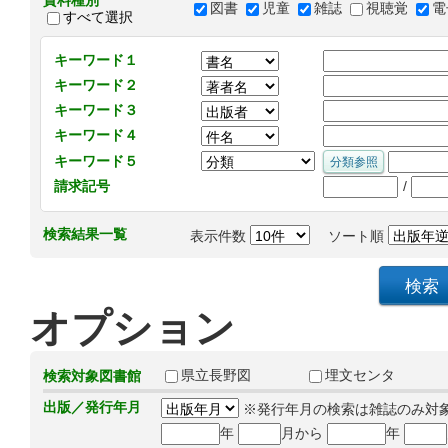
資料種別
図書
児童
雑誌
視聴覚
電
すべて選択
キーワード１
キーワード２
キーワード３
キーワード４
キーワード５
/
請求記号
検索結果一覧
表示件数
ソート順
オプション
県立長野図
埋文センタ
検索対象図書館
出版／発行年月
※発行年月の検索は雑誌のみ対
年
月から
年