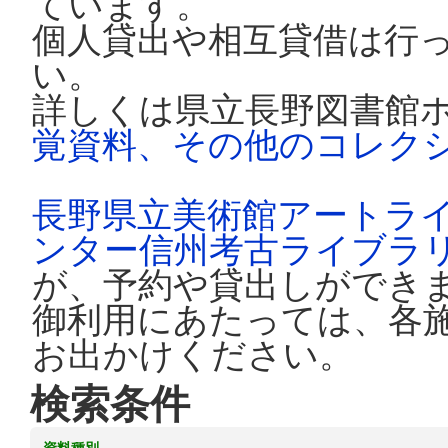
ています。
個人貸出や相互貸借は行
い。
詳しくは県立長野図書館
覚資料、その他のコレク
長野県立美術館アートラ
ンター信州考古ライブラ
が、予約や貸出しができ
御利用にあたっては、各
お出かけください。
検索条件