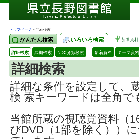
トップページ
> 詳細検索
かんたん検索
いろいろ検索
新着資料
詳細検索
典拠検索
NDC分類検索
新着資料
テーマ資
詳細検索
詳細な条件を設定して、
検 索キーワードは全角で
当館所蔵の視聴覚資料（1
びDVD（1部を除く））