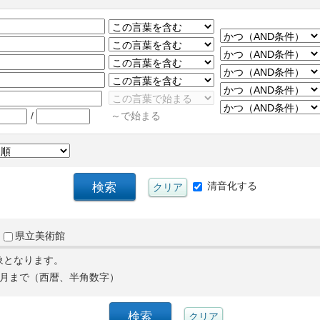
/
～で始まる
清音化する
県立美術館
象となります。
月まで（西暦、半角数字）