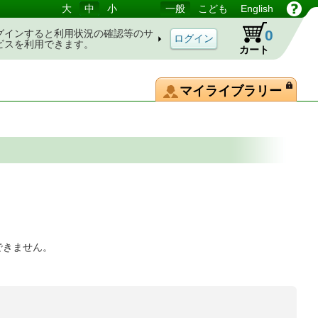
大
中
小
一般
こども
English
0
グインすると利用状況の確認等のサ
ビスを利用できます。
カート
マイライブラリー
できません。