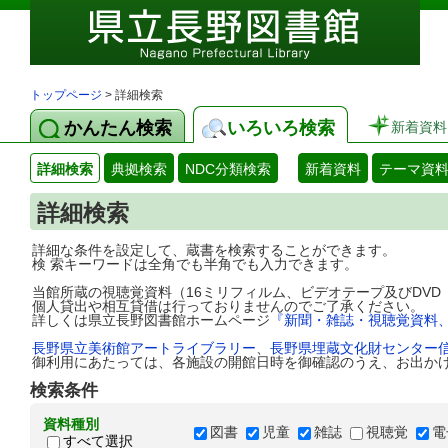
トップページ
> 詳細検索
かんたん検索
いろいろ検索
新着資料
詳細検索
典拠検索
NDC分類検索
新着資料
テーマ資
詳細検索
詳細な条件を設定して、蔵書を検索することができます。
検 索キーワードは全角でも半角でも入力できます。
当館所蔵の視聴覚資料（16ミリフィルム、ビデオテープ及びDV
個人貸出や相互貸借は行っておりませんのでご了承ください。
詳しくは県立長野図書館ホームページ
『新聞・雑誌・視聴覚資料
長野県立美術館アートライブラリー
、
長野県埋蔵文化財センター
御利用にあたっては、各施設の開館日時を御確認のうえ、お出か
検索条件
資料種別
図書
児童
雑誌
視聴覚
電
すべて選択