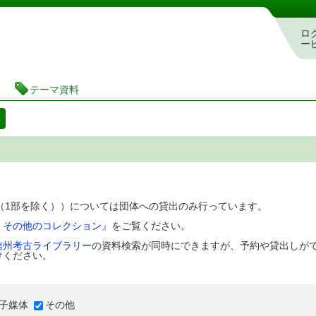
図書館 蔵書検索・予約システム
ロ
ー
テーマ資料
料
D（1部を除く））については団体への貸出のみ行っています。
、その他のコレクション』
をご覧ください。
信州考古ライブラリー
の資料検索が同時にできますが、予約や貸出しが
けください。
子媒体
その他