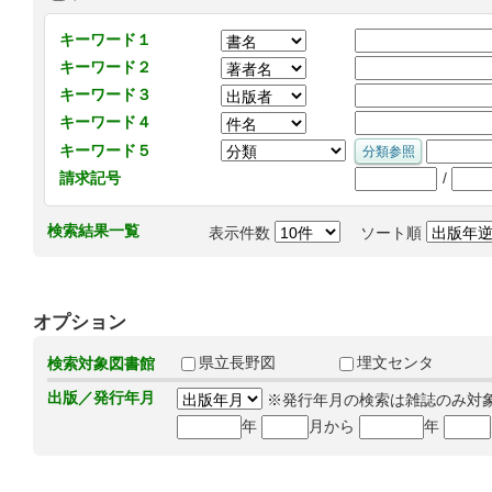
キーワード１
キーワード２
キーワード３
キーワード４
キーワード５
/
請求記号
検索結果一覧
表示件数
ソート順
オプション
県立長野図
埋文センタ
検索対象図書館
出版／発行年月
※発行年月の検索は雑誌のみ対
年
月から
年