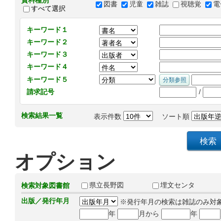
資料種別
図書
児童
雑誌
視聴覚
電
すべて選択
キーワード１
キーワード２
キーワード３
キーワード４
キーワード５
/
請求記号
検索結果一覧
表示件数
ソート順
オプション
県立長野図
埋文センタ
検索対象図書館
出版／発行年月
※発行年月の検索は雑誌のみ対
年
月から
年