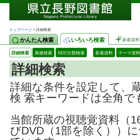
トップページ
> 詳細検索
かんたん検索
いろいろ検索
新着資料
詳細検索
典拠検索
NDC分類検索
新着資料
テーマ資
詳細検索
詳細な条件を設定して、
検 索キーワードは全角で
当館所蔵の視聴覚資料（1
びDVD（1部を除く））