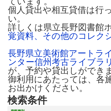
ています。
個人貸出や相互貸借は行
い。
詳しくは県立長野図書館
覚資料、その他のコレク
長野県立美術館アートラ
ンター信州考古ライブラ
が、予約や貸出しができ
御利用にあたっては、各
お出かけください。
検索条件