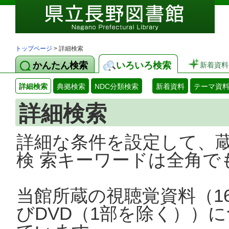
トップページ
> 詳細検索
かんたん検索
いろいろ検索
新着資料
詳細検索
典拠検索
NDC分類検索
新着資料
テーマ資
詳細検索
詳細な条件を設定して、
検 索キーワードは全角で
当館所蔵の視聴覚資料（1
びDVD（1部を除く））