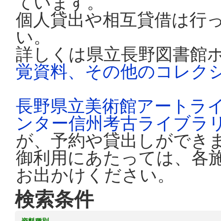
ています。
個人貸出や相互貸借は行
い。
詳しくは県立長野図書館
覚資料、その他のコレク
長野県立美術館アートラ
ンター信州考古ライブラ
が、予約や貸出しができ
御利用にあたっては、各
お出かけください。
検索条件