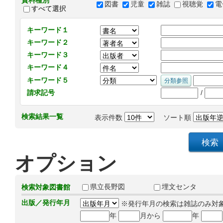
資料種別
図書
児童
雑誌
視聴覚
電
すべて選択
キーワード１
キーワード２
キーワード３
キーワード４
キーワード５
/
請求記号
検索結果一覧
表示件数
ソート順
オプション
県立長野図
埋文センタ
検索対象図書館
出版／発行年月
※発行年月の検索は雑誌のみ対
年
月から
年