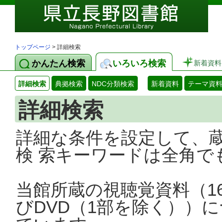
トップページ
> 詳細検索
かんたん検索
いろいろ検索
新着資料
詳細検索
典拠検索
NDC分類検索
新着資料
テーマ資
詳細検索
詳細な条件を設定して、
検 索キーワードは全角で
当館所蔵の視聴覚資料（1
びDVD（1部を除く））