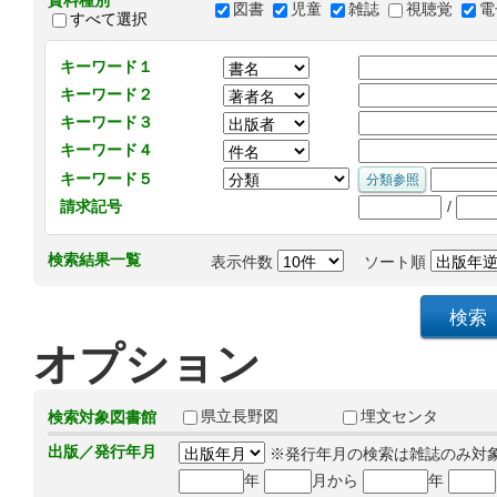
資料種別
図書
児童
雑誌
視聴覚
電
すべて選択
キーワード１
キーワード２
キーワード３
キーワード４
キーワード５
/
請求記号
検索結果一覧
表示件数
ソート順
オプション
県立長野図
埋文センタ
検索対象図書館
出版／発行年月
※発行年月の検索は雑誌のみ対
年
月から
年