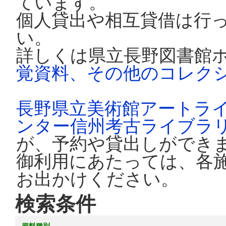
ています。
個人貸出や相互貸借は行
い。
詳しくは県立長野図書館
覚資料、その他のコレク
長野県立美術館アートラ
ンター信州考古ライブラ
が、予約や貸出しができ
御利用にあたっては、各
お出かけください。
検索条件