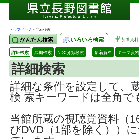
トップページ
> 詳細検索
かんたん検索
いろいろ検索
新着資料
詳細検索
典拠検索
NDC分類検索
新着資料
テーマ資
詳細検索
詳細な条件を設定して、
検 索キーワードは全角で
当館所蔵の視聴覚資料（1
びDVD（1部を除く））