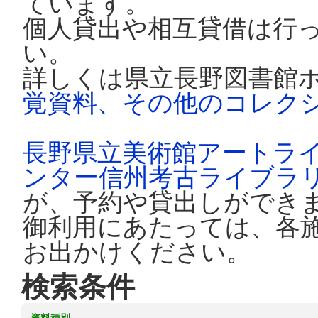
ています。
個人貸出や相互貸借は行
い。
詳しくは県立長野図書館
覚資料、その他のコレク
長野県立美術館アートラ
ンター信州考古ライブラ
が、予約や貸出しができ
御利用にあたっては、各
お出かけください。
検索条件