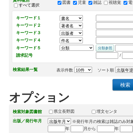
資料種別
図書
児童
雑誌
視聴覚
電
すべて選択
キーワード１
キーワード２
キーワード３
キーワード４
キーワード５
/
請求記号
検索結果一覧
表示件数
ソート順
オプション
県立長野図
埋文センタ
検索対象図書館
出版／発行年月
※発行年月の検索は雑誌のみ対
年
月から
年