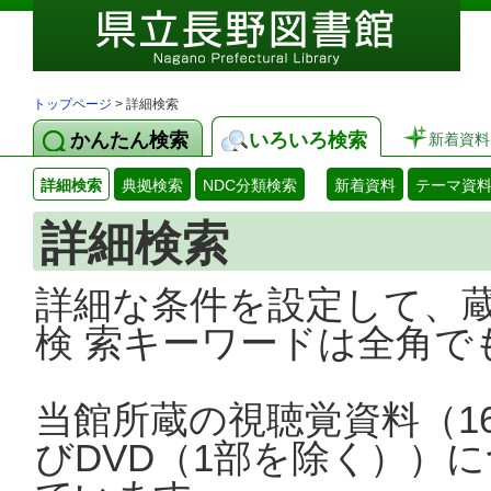
トップページ
> 詳細検索
かんたん検索
いろいろ検索
新着資料
詳細検索
典拠検索
NDC分類検索
新着資料
テーマ資
詳細検索
詳細な条件を設定して、
検 索キーワードは全角で
当館所蔵の視聴覚資料（1
びDVD（1部を除く））