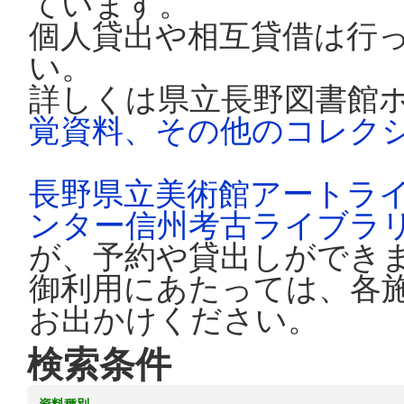
ています。
個人貸出や相互貸借は行
い。
詳しくは県立長野図書館
覚資料、その他のコレク
長野県立美術館アートラ
ンター信州考古ライブラ
が、予約や貸出しができ
御利用にあたっては、各
お出かけください。
検索条件