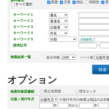
資料種別
図書
児童
雑誌
視聴覚
電
すべて選択
キーワード１
キーワード２
キーワード３
キーワード４
キーワード５
/
請求記号
検索結果一覧
表示件数
ソート順
オプション
県立長野図
埋文センタ
検索対象図書館
出版／発行年月
※発行年月の検索は雑誌のみ対
年
月から
年