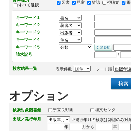
資料種別
図書
児童
雑誌
視聴覚
電
すべて選択
キーワード１
キーワード２
キーワード３
キーワード４
キーワード５
/
請求記号
検索結果一覧
表示件数
ソート順
オプション
県立長野図
埋文センタ
検索対象図書館
出版／発行年月
※発行年月の検索は雑誌のみ対
年
月から
年