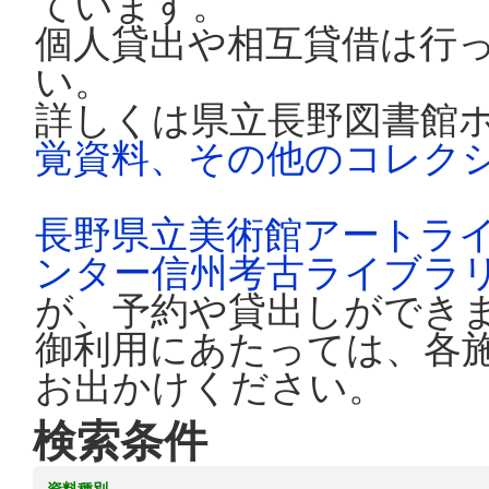
ています。
個人貸出や相互貸借は行
い。
詳しくは県立長野図書館
覚資料、その他のコレク
長野県立美術館アートラ
ンター信州考古ライブラ
が、予約や貸出しができ
御利用にあたっては、各
お出かけください。
検索条件