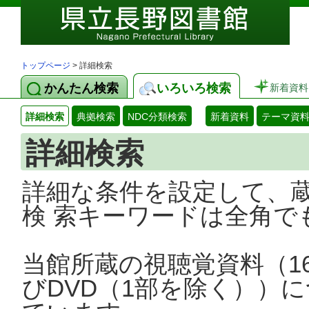
トップページ
> 詳細検索
かんたん検索
いろいろ検索
新着資料
詳細検索
典拠検索
NDC分類検索
新着資料
テーマ資
詳細検索
詳細な条件を設定して、
検 索キーワードは全角で
当館所蔵の視聴覚資料（1
びDVD（1部を除く））